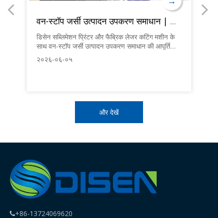
→
→
केनिकल इक्विपमेंट कं, लिमिटेड
वन-स्टॉप जर्सी उत्पादन उपकरण समाधान | डिसेन परिधान मशीनरी
,
डिसेन सब्लिमेशन प्रिंटर और फैब्रिक लेजर कटिंग मशीन के
आध
साथ वन-स्टॉप जर्सी उत्पादन उपकरण समाधान की आपूर्ति
उपक
।
करता है। कपड़े से लेकर तैयार कपड़ों तक जर्सी निर्माण के पूरे
परि
२०२६-०६-०५
२०
प्रवाह, अपने स्पोर्ट्सवियर कारखाने के लिए कस्टम मशीन
वृद
कॉन्फ़िगरेशन के बारे में जानें।
NA
और देखें
+86-13724069620
