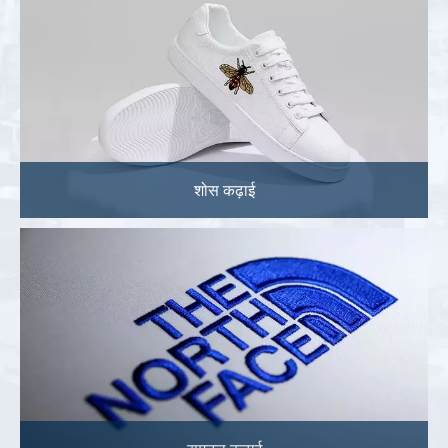
शोस कढ़ाई