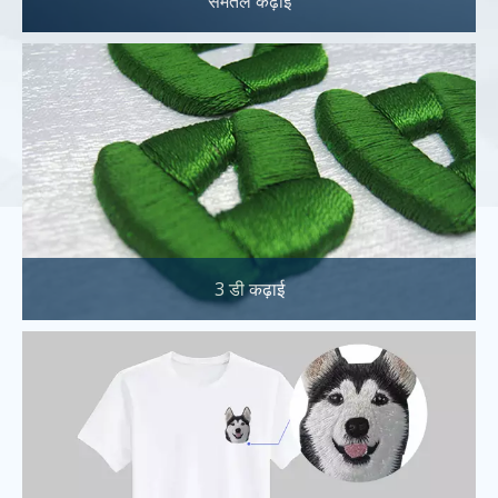
समतल कढ़ाई
3 डी कढ़ाई