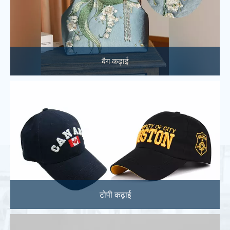
बैग कढ़ाई
टोपी कढ़ाई