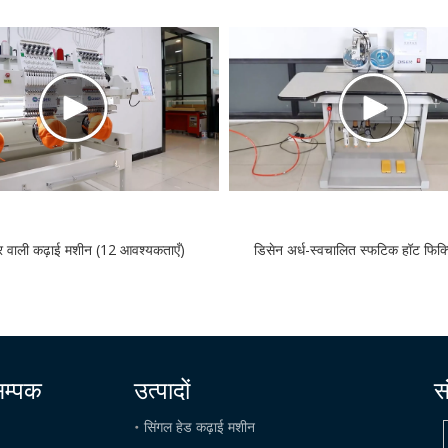
र वाली कढ़ाई मशीन (12 आवश्यकताएँ)
डिसेन अर्ध-स्वचालित स्फटिक हॉट फिक्
सम्पक
उत्पादों
स
सिंगल हेड कढ़ाई मशीन