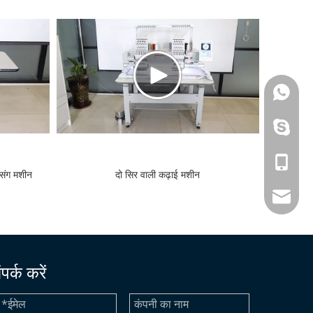
+86-13
+86-13
+86-13
सिंग मशीन
दो सिर वाली कढ़ाई मशीन
betty@d
ंपर्क करें