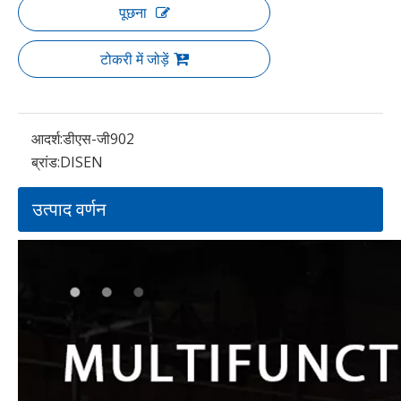
पूछना
टोकरी में जोड़ें
आदर्श:
डीएस-जी902
ब्रांड:
DISEN
उत्पाद वर्णन