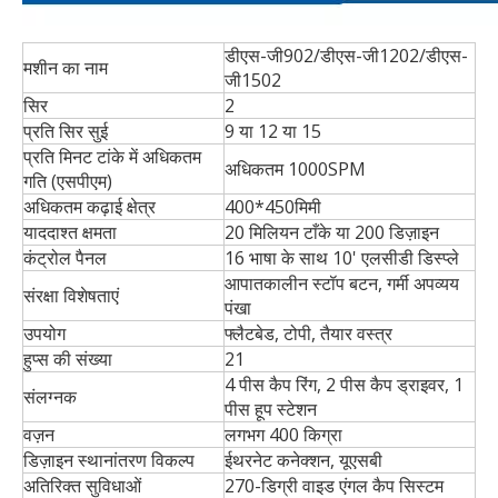
डीएस-जी902/डीएस-जी1202/डीएस-
मशीन का नाम
जी1502
सिर
2
प्रति सिर सुई
9 या 12 या 15
प्रति मिनट टांके में अधिकतम
अधिकतम 1000SPM
गति (एसपीएम)
अधिकतम कढ़ाई क्षेत्र
400*450मिमी
याददाश्त क्षमता
20 मिलियन टाँके या 200 डिज़ाइन
कंट्रोल पैनल
16 भाषा के साथ 10' एलसीडी डिस्प्ले
आपातकालीन स्टॉप बटन, गर्मी अपव्यय
संरक्षा विशेषताएं
पंखा
उपयोग
फ्लैटबेड, टोपी, तैयार वस्त्र
हुप्स की संख्या
21
4 पीस कैप रिंग, 2 पीस कैप ड्राइवर, 1
संलग्नक
पीस हूप स्टेशन
वज़न
लगभग 400 किग्रा
डिज़ाइन स्थानांतरण विकल्प
ईथरनेट कनेक्शन, यूएसबी
अतिरिक्त सुविधाओं
270-डिग्री वाइड एंगल कैप सिस्टम