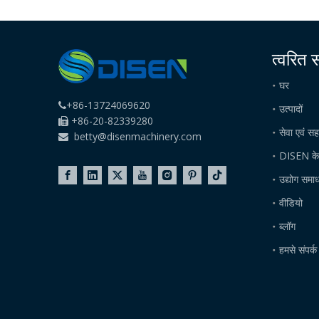
त्वरित 
घर
+86-13724069620

उत्पादों
+86-20-82339280

सेवा एवं स
betty@disenmachinery.com

DISEN के ब
उद्योग समा
वीडियो
ब्लॉग
हमसे संपर्क 