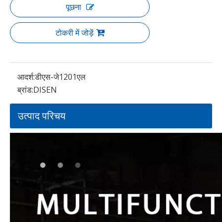
पूछना
टोकरी में जोड़ें
आदर्श:
डीएस-जे1201एल
ब्रांड:
DISEN
उत्पाद परिचय