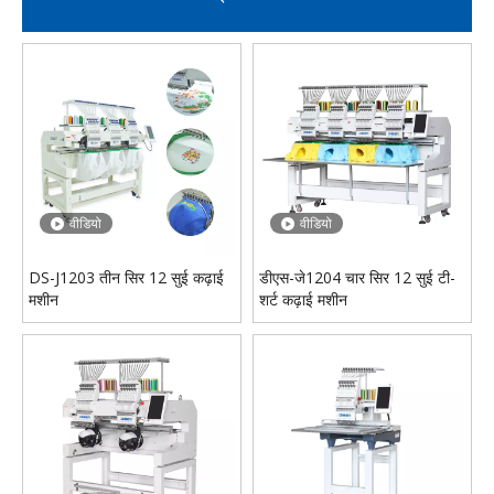
डीएसए-केएसआर-एम4 3.2एम सॉल्वेंट प्रिंटर कोनिका प्रिंटर हेड इंकजेट प्रिंटर
फैक्ट्री के लिए DS-J1201M स्वचालित लेबल सिंगल हेड कढ़ाई मशीन
वीडियो
वीडियो
DS-J1203 तीन सिर 12 सुई कढ़ाई
डीएस-जे1204 चार सिर 12 सुई टी-
मशीन
शर्ट कढ़ाई मशीन
वीडियो
वीडियो
डीएस-जे1204 चार सिर 12 सुई टी-शर्ट कढ़ाई मशीन
कला के लिए DS-J1206 हाई स्पीड कम्प्यूटरीकृत मल्टी-हेड कढ़ाई मशीन