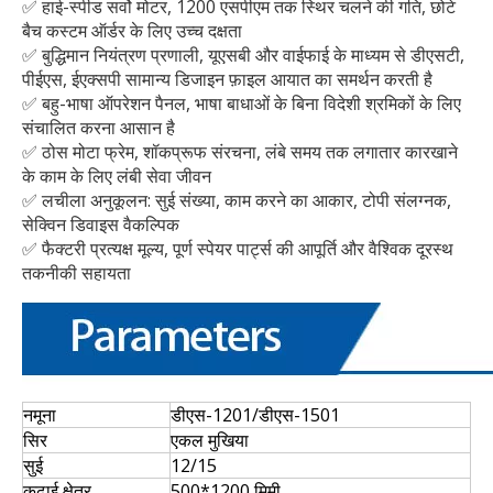
✅ हाई-स्पीड सर्वो मोटर, 1200 एसपीएम तक स्थिर चलने की गति, छोटे
बैच कस्टम ऑर्डर के लिए उच्च दक्षता
✅ बुद्धिमान नियंत्रण प्रणाली, यूएसबी और वाईफाई के माध्यम से डीएसटी,
पीईएस, ईएक्सपी सामान्य डिजाइन फ़ाइल आयात का समर्थन करती है
✅ बहु-भाषा ऑपरेशन पैनल, भाषा बाधाओं के बिना विदेशी श्रमिकों के लिए
संचालित करना आसान है
✅ ठोस मोटा फ्रेम, शॉकप्रूफ संरचना, लंबे समय तक लगातार कारखाने
के काम के लिए लंबी सेवा जीवन
✅ लचीला अनुकूलन: सुई संख्या, काम करने का आकार, टोपी संलग्नक,
सेक्विन डिवाइस वैकल्पिक
✅ फैक्टरी प्रत्यक्ष मूल्य, पूर्ण स्पेयर पार्ट्स की आपूर्ति और वैश्विक दूरस्थ
तकनीकी सहायता
नमूना
डीएस-1201/डीएस-1501
सिर
एकल मुखिया
सुई
12/15
कढ़ाई क्षेत्र
500*1200 मिमी