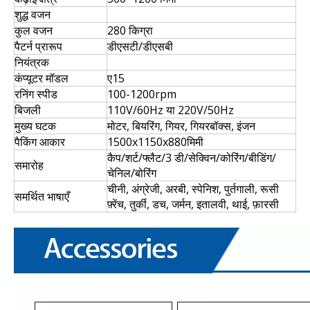
शुद्ध वजन
कुल वजन
280 किग्रा
पैटर्न प्रारूप
डीएसटी/डीएसबी
नियंत्रक
कंप्यूटर मॉडल
ए15
रनिंग स्पीड
100-1200rpm
बिजली
110V/60Hz या 220V/50Hz
मुख्य घटक
मोटर, बियरिंग, गियर, गियरबॉक्स, इंजन
पैकिंग आकार
1500x1150x880मिमी
कैप/शर्ट/फ्लैट/3 डी/सेक्विन/कोरिंग/बीडिंग/
समारोह
चेनिल/बोरिंग
चीनी, अंग्रेजी, अरबी, स्पेनिश, पुर्तगाली, रूसी
समर्थित भाषाएँ
फ़्रेंच, तुर्की, डच, जर्मन, इतालवी, थाई, फ़ारसी